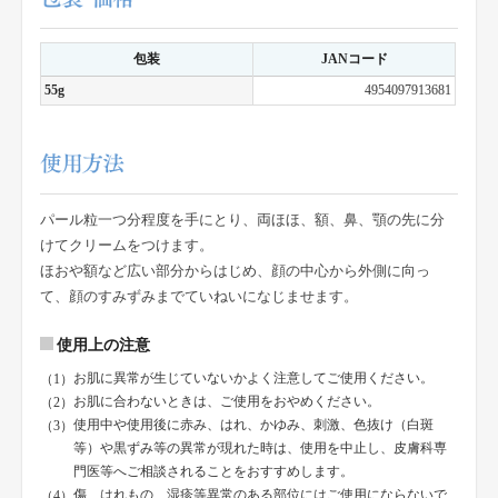
包装
JANコード
55g
4954097913681
パール粒一つ分程度を手にとり、両ほほ、額、鼻、顎の先に分
けてクリームをつけます。
ほおや額など広い部分からはじめ、顔の中心から外側に向っ
て、顔のすみずみまでていねいになじませます。
使用上の注意
お肌に異常が生じていないかよく注意してご使用ください。
お肌に合わないときは、ご使用をおやめください。
使用中や使用後に赤み、はれ、かゆみ、刺激、色抜け（白斑
等）や黒ずみ等の異常が現れた時は、使用を中止し、皮膚科専
門医等へご相談されることをおすすめします。
傷、はれもの、湿疹等異常のある部位にはご使用にならないで