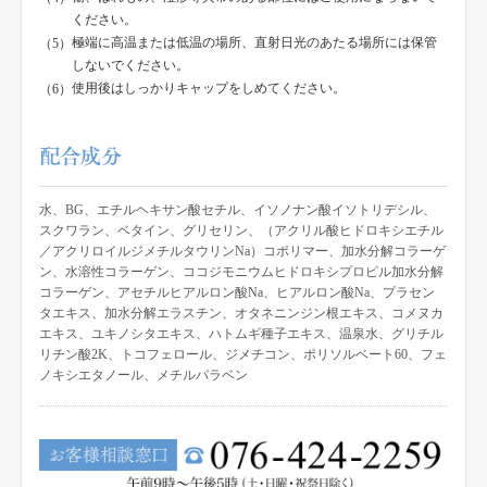
ください。
極端に高温または低温の場所、直射日光のあたる場所には保管
しないでください。
使用後はしっかりキャップをしめてください。
水、BG、エチルヘキサン酸セチル、イソノナン酸イソトリデシル、
スクワラン、ベタイン、グリセリン、（アクリル酸ヒドロキシエチル
／アクリロイルジメチルタウリンNa）コポリマー、加水分解コラーゲ
ン、水溶性コラーゲン、ココジモニウムヒドロキシプロピル加水分解
コラーゲン、アセチルヒアルロン酸Na、ヒアルロン酸Na、プラセン
タエキス、加水分解エラスチン、オタネニンジン根エキス、コメヌカ
エキス、ユキノシタエキス、ハトムギ種子エキス、温泉水、グリチル
リチン酸2K、トコフェロール、ジメチコン、ポリソルベート60、フェ
ノキシエタノール、メチルパラベン