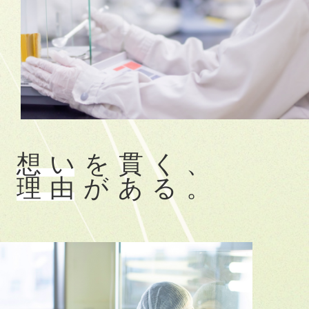
想
い
を
貫
く
、
理
由
が
あ
る
。