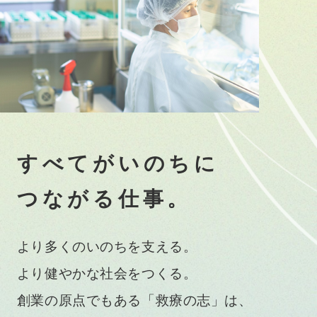
す
べ
て
が
い
の
ち
に
つ
な
が
る
仕
事
。
より多くのいのちを支える。
より健やかな社会をつくる。
創業の原点でもある「救療の志」は、