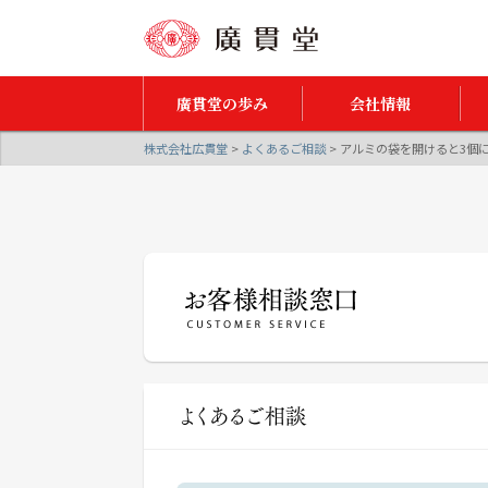
廣貫堂の歩み
会社情報
株式会社広貫堂
>
よくあるご相談
>
アルミの袋を開けると3個に