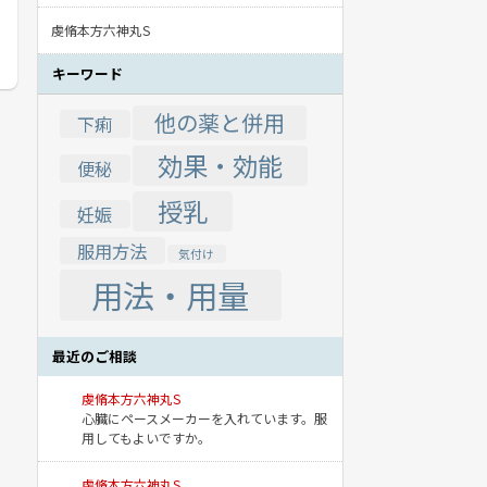
虔脩本方六神丸S
キーワード
他の薬と併用
下痢
効果・効能
便秘
授乳
妊娠
服用方法
気付け
用法・用量
最近のご相談
虔脩本方六神丸S
心臓にペースメーカーを入れています。服
用してもよいですか。
虔脩本方六神丸S