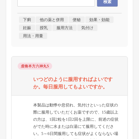
下痢
他の薬と併用
便秘
効果・効能
妊娠
授乳
服用方法
気付け
用法・用量
虔脩本方六神丸S
いつどのように服用すればよいです
か。毎日服用してもよいですか。
本製品は動悸や息切れ、気付けといった症状の
際に服用していただくお薬ですので、15歳以上
の方は、1回2粒を1日2回を上限に、前述の症状
がでた時に水または白湯にて服用してくださ
い。5～6日間服用しても症状がよくならない場