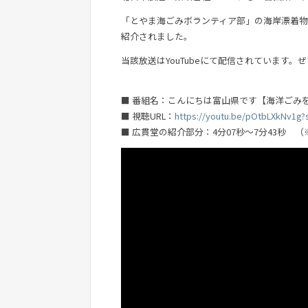
「とやま海ごみボランティア部」の海岸漂着
紹介されました。
当該放送はYouTubeにて配信されています。
■ 番組名：こんにちは富山県です【海洋ごみ
■ 視聴URL：
https://youtu.be/pOtbLXkNv1g
■ 広貫堂の紹介部分：4分07秒～7分43秒 