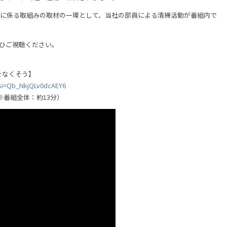
物に係る取組みの取材の一環として、当社の部員による清掃活動が番組内で
ぜひご視聴ください。
をなくそう】
?si=Qb_NkjQLv0dcAEY6
（※番組全体：約13分）