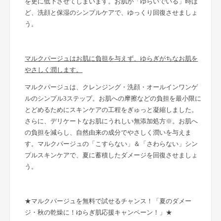
を更に低下させてしまいます。お肌が「ゆらいでいる」時ほ
ど、洗顔と保湿のシンプルケアで、ゆっくり回復させましょ
う。
マルクパージュはお肌に負担を与えず、ゆらぎがちなお肌を
やさしく潤します。
マルクパージュは、クレンジング・洗顔・オールインワンゲ
ルのシンプル3ステップ。お肌への摩擦などの負担を最小限に
とどめるためにスキンケアの工程をぎゅっと凝縮しました。
さらに、デリケートなお肌にうれしい無添加処方※。お肌へ
の負担を減らし、自然由来の成分でやさしく潤いを与えま
す。マルクパージュの「こすらない」＆「さわらない」シン
プルスキンケアで、夏に蓄積したダメージを回復させましょ
う。
★マルクパージュを無料で試せるチャンス！
「夏のダメー
ジ・秋の乾燥に！ゆらぎ肌応援キャンペーン！」★