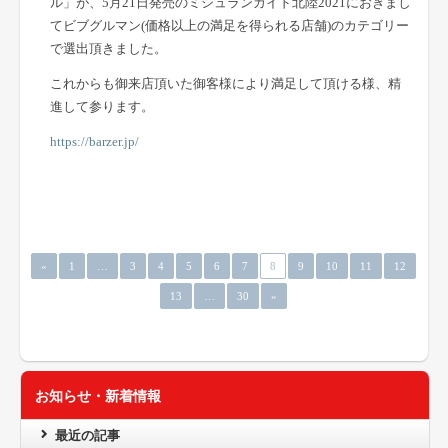
ル」が、5月21日発売のミシュランガイド北陸2021におきまし
てビブグルマン(価格以上の満足を得られる店舗)のカテゴリー
で選出頂きました。
これからも御来店頂いた御客様により満足して頂ける様、精
進して参ります。
https://barzer.jp/
«
1
…
3
4
5
6
7
8
9
10
11
12
13
…
30
»
お知らせ・新着情報
最近の記事