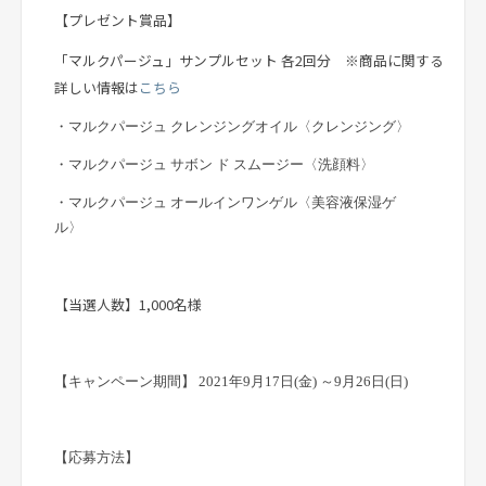
【
プレゼント賞品
】
「マルクパージュ」サンプルセット 各2回分 ※商品に関する
詳しい情報は
こちら
・マルクパージュ クレンジングオイル〈クレンジング〉
・マルクパージュ サボン ド スムージー〈洗顔料〉
・マルクパージュ オールインワンゲル〈美容液保湿ゲ
ル〉
【
当選人数
】
1,000名様
【
キャンペーン期間
】
2021年9月17日(金) ～9月26日(日)
【
応募方法
】