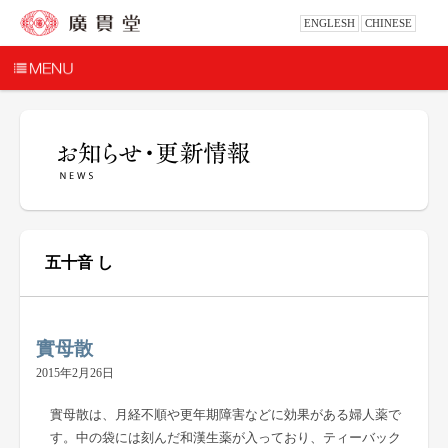
ENGLESH
CHINESE
五十音 し
實母散
2015年2月26日
實母散は、月経不順や更年期障害などに効果がある婦人薬で
す。中の袋には刻んだ和漢生薬が入っており、ティーバック