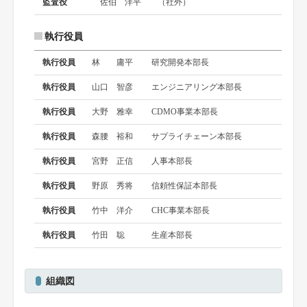
監査役
佐伯 洋平
（社外）
執行役員
執行役員
林 庸平
研究開発本部長
執行役員
山口 智彦
エンジニアリング本部長
執行役員
大野 雅幸
CDMO事業本部長
執行役員
森腰 裕和
サプライチェーン本部長
執行役員
宮野 正信
人事本部長
執行役員
野原 秀将
信頼性保証本部長
執行役員
竹中 洋介
CHC事業本部長
執行役員
竹田 聡
生産本部長
組織図