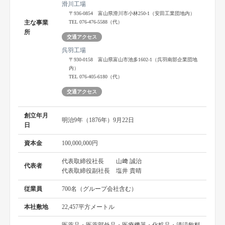
滑川工場
〒936-0854 富山県滑川市小林250-1（安田工業団地内）
主な事業
TEL 076-476-5588（代）
所
交通アクセス
呉羽工場
〒930-0158 富山県富山市池多1602-1（呉羽南部企業団地
内）
TEL 076-405-6180（代）
交通アクセス
創立年月
明治9年（1876年）9月22日
日
資本金
100,000,000円
代表取締役社長 山﨑 誠治
代表者
代表取締役副社長 塩井 貴晴
従業員
700名（グループ会社含む）
本社敷地
22,457平方メートル