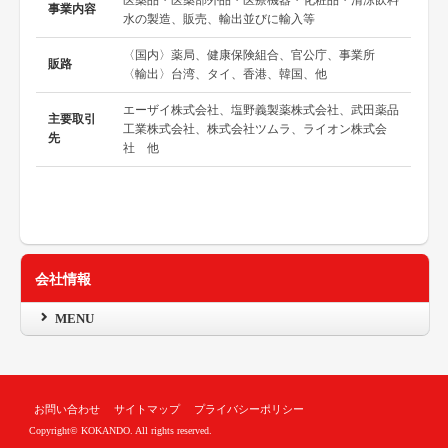
医薬品・医薬部外品・医療機器・化粧品・清涼飲料
事業内容
水の製造、販売、輸出並びに輸入等
〈国内〉薬局、健康保険組合、官公庁、事業所
販路
〈輸出〉台湾、タイ、香港、韓国、他
エーザイ株式会社、塩野義製薬株式会社、武田薬品
主要取引
工業株式会社、株式会社ツムラ、ライオン株式会
先
社 他
会社情報
MENU
お問い合わせ
サイトマップ
プライバシーポリシー
Copyright© KOKANDO. All rights reserved.