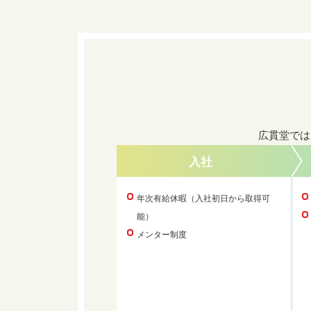
広貫堂では
入社
年次有給休暇（入社初日から取得可
能）
メンター制度