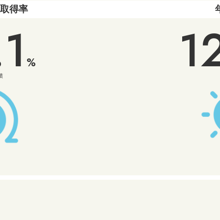
暇取得率
.1
1
%
績