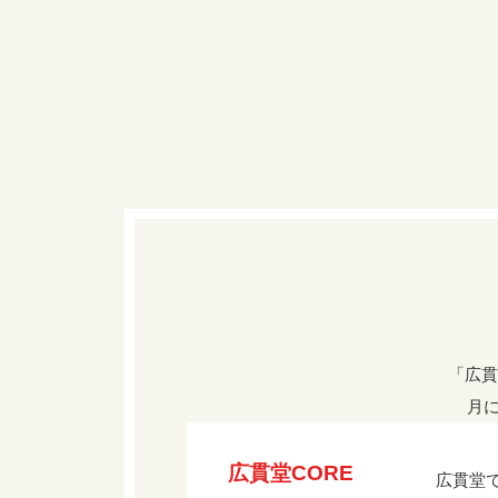
「広貫
月に
広貫堂CORE
広貫堂