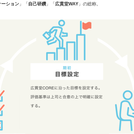
ケーション
」「
自己研鑽
」「
広貫堂WAY
」の総称。