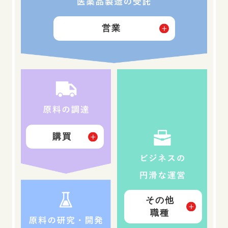
営業
購買
その他
職種