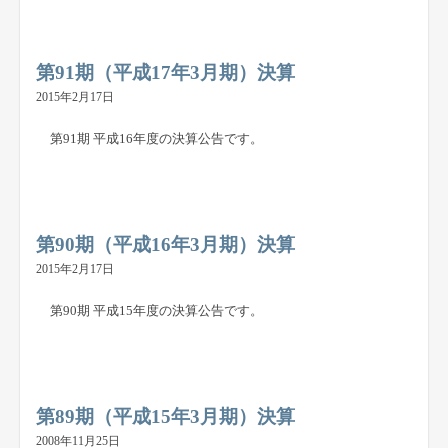
第91期（平成17年3月期）決算
2015年2月17日
第91期 平成16年度の決算公告です。
第90期（平成16年3月期）決算
2015年2月17日
第90期 平成15年度の決算公告です。
第89期（平成15年3月期）決算
2008年11月25日