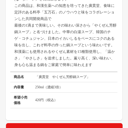
この商品は、和漢生薬への知恵を培ってきた廣貫堂、食味に
定評のある料亭「五万石」のノウハウと味をコラボレーショ
ンした共同開発商品で
最後の1滴まで美味しい。その味わい深さから「やくぜん芳醇
鍋スープ」と名づけました。中華の白湯スープ、韓国のチ
ゲ・コチュジャン、日本のイカいしるをベースにコクのある
味を出し、これぞ料亭の作った鍋スープという味わいです。
和漢薬にも使用されるやくぜん素材を15種類使用し、「温か
さ」「やさしさ」を追求しました。薫り高く、深い味わい、
身も心も温まる鍋をご家庭で簡単に味わえます
商品名
「廣貫堂 やくぜん芳醇鍋スープ」
内容量
250ml（濃縮3倍）
希望小売
420円（税込）
価格