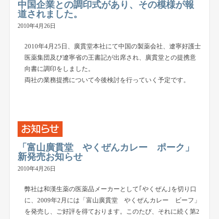
中国企業との調印式があり、その模様が報
道されました。
2010年4月26日
2010年4月25日、廣貫堂本社にて中国の製薬会社、遼寧好護士
医薬集団及び遼寧省の王書記が出席され、廣貫堂との提携意
向書に調印をしました。
両社の業務提携について今後検討を行っていく予定です。
「富山廣貫堂 やくぜんカレー ポーク」
新発売お知らせ
2010年4月26日
弊社は和漢生薬の医薬品メーカーとして｢やくぜん｣を切り口
に、2009年2月には「富山廣貫堂 やくぜんカレー ビーフ」
を発売し、ご好評を得ております。このたび、それに続く第2