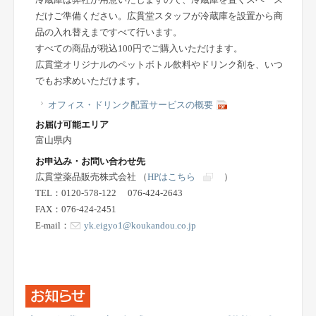
冷蔵庫は弊社が用意いたしますので、冷蔵庫を置くスペース
だけご準備ください。広貫堂スタッフが冷蔵庫を設置から商
品の入れ替えまですべて行います。
すべての商品が税込100円でご購入いただけます。
広貫堂オリジナルのペットボトル飲料やドリンク剤を、いつ
でもお求めいただけます。
オフィス・ドリンク配置サービスの概要
お届け可能エリア
富山県内
お申込み・お問い合わせ先
広貫堂薬品販売株式会社 （
HPはこちら
）
TEL：0120-578-122 076-424-2643
FAX：076-424-2451
E-mail：
yk.eigyo1@koukandou.co.jp