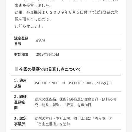
審査を受審しました。
結果、審査機関より２００９年８月５日付けで認証登録の承
認を頂きましたので、
お知らせします。
認定登録
03586
番号
有効期限
2012年8月15日
今回の受審での見直し点について
1．適用
ISO9001：2000 ⇒ ISO9001：2008（2008改訂）
規格
2．認証
従来の医薬品、医薬部外品及び健康食品・飲料の研
登録範
究・開発、製造に「販売」を追加日
囲
3．認定
従来の本社・本社工場、滑川工場に「春々堂」と
事業所
「富山空港店」を追加