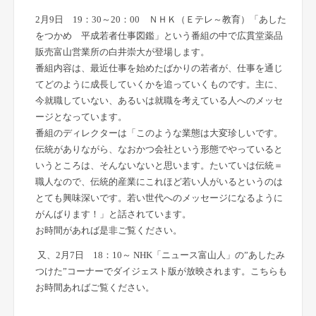
2月9日 19：30～20：00 ＮＨＫ（Ｅテレ～教育）「あした
をつかめ 平成若者仕事図鑑」という番組の中で広貫堂薬品
販売富山営業所の白井崇大が登場します。
番組内容は、最近仕事を始めたばかりの若者が、仕事を通じ
てどのように成長していくかを追っていくものです。主に、
今就職していない、あるいは就職を考えている人へのメッセ
ージとなっています。
番組のディレクターは「このような業態は大変珍しいです。
伝統がありながら、なおかつ会社という形態でやっていると
いうところは、そんないないと思います。たいていは伝統＝
職人なので、伝統的産業にこれほど若い人がいるというのは
とても興味深いです。若い世代へのメッセージになるように
がんばります！」と話されています。
お時間があれば是非ご覧ください。
又、2月7日 18：10～ NHK「ニュース富山人」の”あしたみ
つけた”コーナーでダイジェスト版が放映されます。こちらも
お時間あればご覧ください。