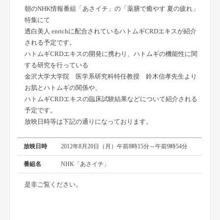
朝のNHK情報番組「あさイチ」の「薬膳で癒やす 夏の疲れ」
特集にて
透白美人 enrichに配合されているハトムギCRDエキスが紹介
される予定です。
ハトムギCRDエキスの開発に携わり、ハトムギの機能性に関
する研究を行っている
金沢大学大学院 医学系研究科特任教授 鈴木信孝先生より
お肌とハトムギの関係や、
ハトムギCRDエキスの臨床試験結果などについて紹介される
予定です。
放映日時等は下記の通りになっております。
放映日時
2012年8月20日（月）午前8時15分～午前9時54分
番組名
NHK「あさイチ」
是非ご覧ください。