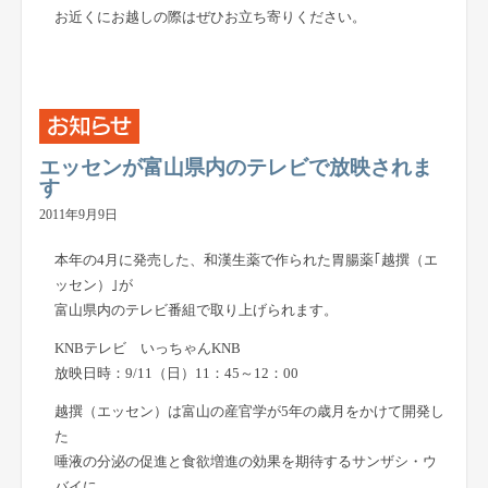
お近くにお越しの際はぜひお立ち寄りください。
エッセンが富山県内のテレビで放映されま
す
2011年9月9日
本年の4月に発売した、和漢生薬で作られた胃腸薬｢越撰（エ
ッセン）｣が
富山県内のテレビ番組で取り上げられます。
KNBテレビ いっちゃんKNB
放映日時：9/11（日）11：45～12：00
越撰（エッセン）は富山の産官学が5年の歳月をかけて開発し
た
唾液の分泌の促進と食欲増進の効果を期待するサンザシ・ウ
バイに