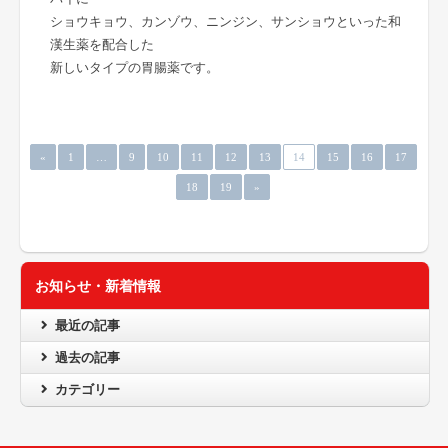
ショウキョウ、カンゾウ、ニンジン、サンショウといった和
漢生薬を配合した
新しいタイプの胃腸薬です。
«
1
…
9
10
11
12
13
14
15
16
17
18
19
»
お知らせ・新着情報
最近の記事
過去の記事
カテゴリー