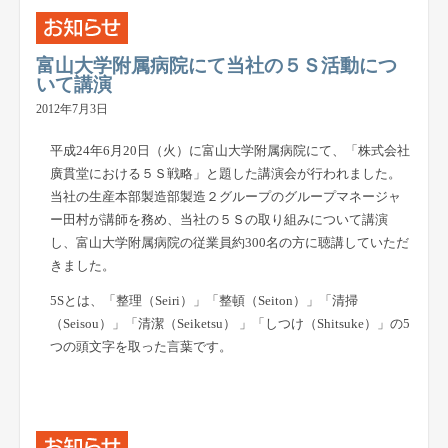
富山大学附属病院にて当社の５Ｓ活動につ
いて講演
2012年7月3日
平成24年6月20日（火）に富山大学附属病院にて、「株式会社
廣貫堂における５Ｓ戦略」と題した講演会が行われました。
当社の生産本部製造部製造２グループのグループマネージャ
ー田村が講師を務め、当社の５Ｓの取り組みについて講演
し、富山大学附属病院の従業員約300名の方に聴講していただ
きました。
5Sとは、「整理（Seiri）」「整頓（Seiton）」「清掃
（Seisou）」「清潔（Seiketsu） 」「しつけ（Shitsuke）」の5
つの頭文字を取った言葉です。